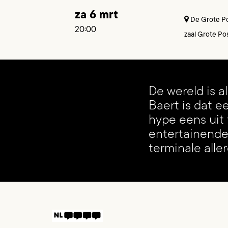
za 6 mrt
De Grote Po
20:00
zaal Grote Po
De wereld is al
Baert is dat e
hype eens uit 
entertainende 
terminale alle