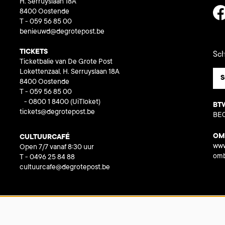
H. Serruyslaan 18A
8400 Oostende
T - 059 56 85 00
benieuwd@degrotepost.be
TICKETS
Sch
Ticketbalie van De Grote Post
Lokettenzaal, H. Serruyslaan 18A
S
8400 Oostende
T - 059 56 85 00
- 0800 1 8400
(UiTloket)
BT
tickets@degrotepost.be
BE0
OM
CULTUURCAFÉ
www
Open 7/7 vanaf 8:30 uur
omb
T - 0496 25 84 88
cultuurcafe@degrotepost.be