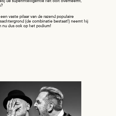
ls) de superintelligentie het ooit overneemt,
h?
een vaste pilaar van de razend populaire
sachtergrond (de combinatie bestaat!) neemt hij
en nu dus ook op het podium!