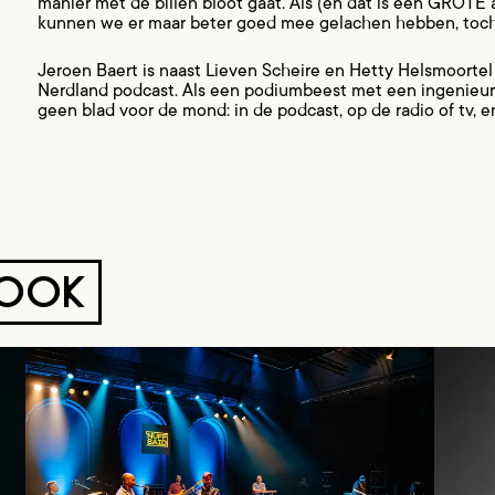
manier met de billen bloot gaat. Als (en dat is een GROTE a
kunnen we er maar beter goed mee gelachen hebben, toc
Jeroen Baert is naast Lieven Scheire en Hetty Helsmoortel 
Nerdland podcast. Als een podiumbeest met een ingenieur
geen blad voor de mond: in de podcast, op de radio of tv, 
 OOK