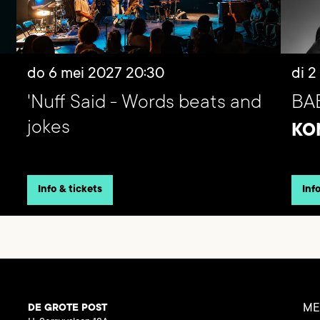
do 6 mei 2027
20:30
di 2
'Nuff Said - Words beats and
BA
jokes
KO
Info & tickets
Inf
ME
DE GROTE POST