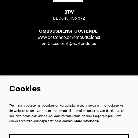
BTW
BE0843 456 372
OMBUDSDIENST OOSTENDE
www.oostende.be/ombudsdienst
ombudsdienst@oostende.be
Met dank aan onze partners:
Cookies
We maken gebruik van cookies en vergelijkbare technieken om het gebruik van
de website te analyseren, om het mogelijk te maken content van derden af te
beelden, zoals ook video’s, en voor verschillende andere toepassingen. Deze
cookies worden ook geplaatst door derden.
Meer informatie…