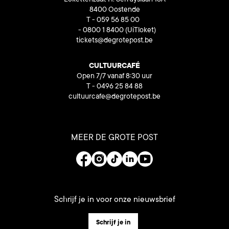
Lokettenzaal, H. Serruyslaan 18A
8400 Oostende
T - 059 56 85 00
- 0800 1 8400
(UiTloket)
tickets@degrotepost.be
CULTUURCAFÉ
Open 7/7 vanaf 8:30 uur
T - 0496 25 84 88
cultuurcafe@degrotepost.be
MEER DE GROTE POST
Schrijf je in voor onze nieuwsbrief
Schrijf je in