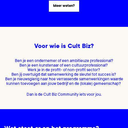
Meer weten?
Voor wie is Cult Biz?
Ben je een ondernemer of een ambitieuze professional?
Ben je een kunstenaar of een cultuurprofessional?
Werk je in de profit- of non-profit sector?
Ben jij overtuigd dat samenwerking de sleutel tot succes is?
Ben je nieuwsgierig naar hoe verrassende samenwerkingen waarde
kunnen toevoegen aan jouw bedrijf en de (lokale) gemeenschap?
Dan is de Cult Biz Community iets voor jou.