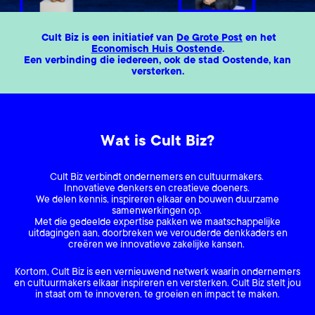
Cult Biz is een initiatief van
De Grote Post
en het
Economisch Huis Oostende
.
Een verbinding die
iedereen, ook de stad Oostende, kan
versterken.
Wat is Cult Biz?
Cult Biz verbindt ondernemers en cultuurmakers.
Innovatieve denkers en creatieve doeners.
We delen kennis, inspireren elkaar en bouwen duurzame
samenwerkingen op.
Met die gedeelde expertise pakken we maatschappelijke
uitdagingen aan, doorbreken we verouderde denkkaders en
creëren we innovatieve zakelijke kansen.
Kortom, Cult Biz is een vernieuwend netwerk waarin ondernemers
en cultuurmakers elkaar inspireren en versterken. Cult Biz stelt jou
in staat om te innoveren, te groeien en impact te maken.