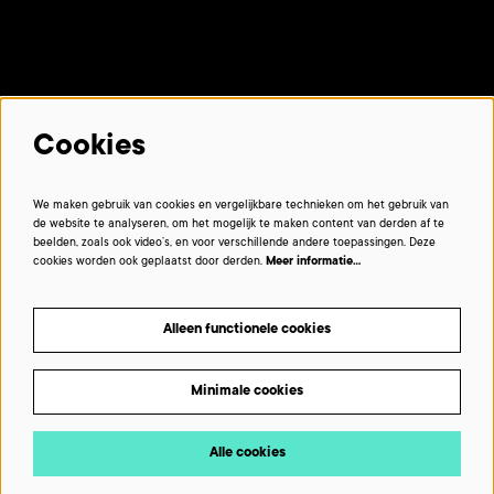
Met dank aan onze partners:
Cookies
We maken gebruik van cookies en vergelijkbare technieken om het gebruik van
de website te analyseren, om het mogelijk te maken content van derden af te
beelden, zoals ook video’s, en voor verschillende andere toepassingen. Deze
cookies worden ook geplaatst door derden.
Meer informatie…
Alleen functionele cookies
Minimale cookies
Beelden © VIRAAL - multimedialab De Grote Post © De Grote Post
Alle cookies
POWERED BY Peppered