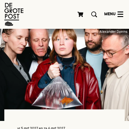
MENU
Alexander Daems
vr 5 mrt 2027
en
za 6 mrt 2027