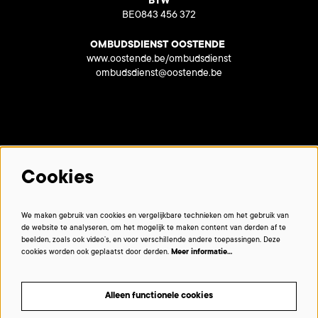
BTW
BE0843 456 372
OMBUDSDIENST OOSTENDE
www.oostende.be/ombudsdienst
ombudsdienst@oostende.be
Met dank aan onze partners:
Cookies
We maken gebruik van cookies en vergelijkbare technieken om het gebruik van
de website te analyseren, om het mogelijk te maken content van derden af te
beelden, zoals ook video’s, en voor verschillende andere toepassingen. Deze
cookies worden ook geplaatst door derden.
Meer informatie…
Alleen functionele cookies