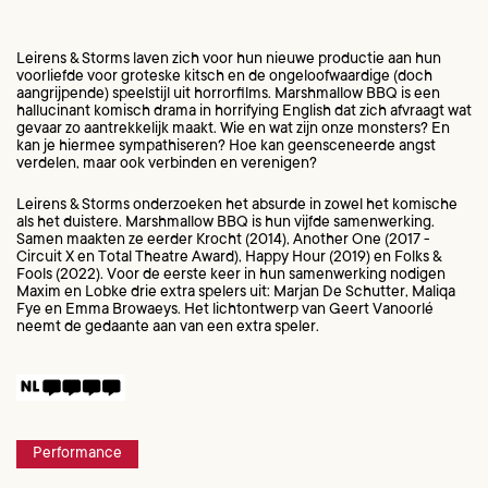
Leirens & Storms laven zich voor hun nieuwe productie aan hun
voorliefde voor groteske kitsch en de ongeloofwaardige (doch
aangrijpende) speelstijl uit horrorfilms. Marshmallow BBQ is een
hallucinant komisch drama in horrifying English dat zich afvraagt wat
gevaar zo aantrekkelijk maakt. Wie en wat zijn onze monsters? En
kan je hiermee sympathiseren? Hoe kan geensceneerde angst
verdelen, maar ook verbinden en verenigen?
Leirens & Storms onderzoeken het absurde in zowel het komische
als het duistere. Marshmallow BBQ is hun vijfde samenwerking.
Samen maakten ze eerder Krocht (2014), Another One (2017 -
Circuit X en Total Theatre Award), Happy Hour (2019) en Folks &
Fools (2022). Voor de eerste keer in hun samenwerking nodigen
Maxim en Lobke drie extra spelers uit: Marjan De Schutter, Maliqa
Fye en Emma Browaeys. Het lichtontwerp van Geert Vanoorlé
neemt de gedaante aan van een extra speler.
Performance