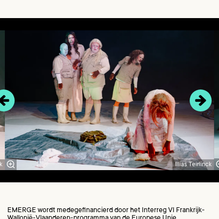
Overslaan
ck
Illias Teirlinck
EMERGE wordt medegefinancierd door het Interreg VI Frankrijk-
Wallonië-Vlaanderen-programma van de Europese Unie.