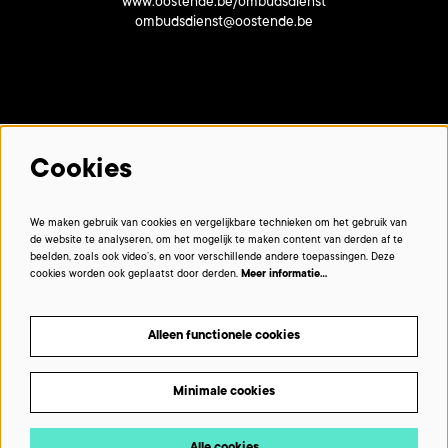
www.oostende.be/ombudsdienst
ombudsdienst@oostende.be
Met dank aan onze partners:
Cookies
We maken gebruik van cookies en vergelijkbare technieken om het gebruik van
de website te analyseren, om het mogelijk te maken content van derden af te
beelden, zoals ook video’s, en voor verschillende andere toepassingen. Deze
cookies worden ook geplaatst door derden.
Meer informatie…
Alleen functionele cookies
Minimale cookies
Beelden © VIRAAL - multimedialab De Grote Post © De Grote Post