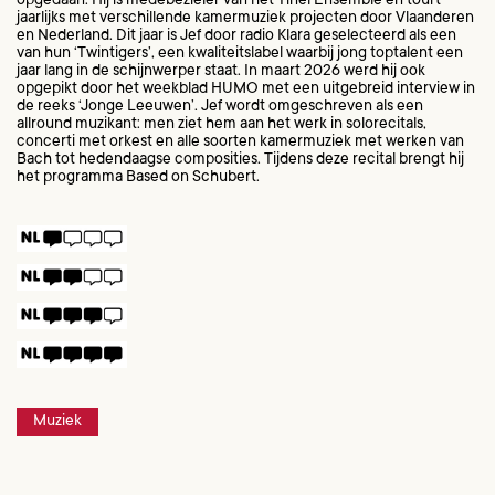
opgedaan. Hij is medebezieler van het Tinel Ensemble en tourt
jaarlijks met verschillende kamermuziek projecten door Vlaanderen
en Nederland. Dit jaar is Jef door radio Klara geselecteerd als een
van hun ‘Twintigers’, een kwaliteitslabel waarbij jong toptalent een
jaar lang in de schijnwerper staat. In maart 2026 werd hij ook
opgepikt door het weekblad HUMO met een uitgebreid interview in
de reeks ‘Jonge Leeuwen’. Jef wordt omgeschreven als een
allround muzikant: men ziet hem aan het werk in solorecitals,
concerti met orkest en alle soorten kamermuziek met werken van
Bach tot hedendaagse composities. Tijdens deze recital brengt hij
het programma Based on Schubert.
Muziek