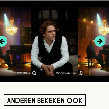
Overslaan
VRT Klara
Cindy Van Briel
ANDEREN BEKEKEN OOK
Overslaan