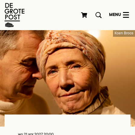
MENU
Koen Broos
wo 21 apr 2027
20:00