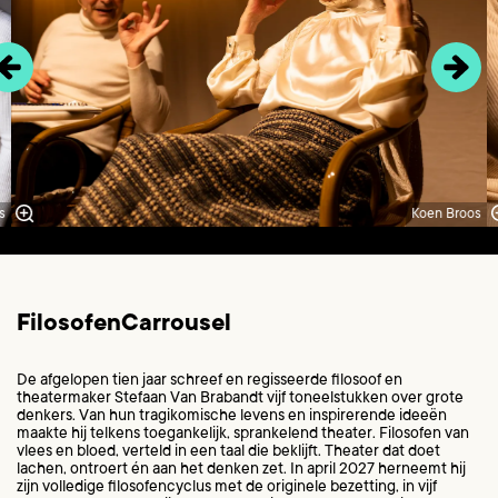
s
Koen Broos
FilosofenCarrousel
De afgelopen tien jaar schreef en regisseerde filosoof en
theatermaker Stefaan Van Brabandt vijf toneelstukken over grote
denkers. Van hun tragikomische levens en inspirerende ideeën
maakte hij telkens toegankelijk, sprankelend theater. Filosofen van
vlees en bloed, verteld in een taal die beklijft. Theater dat doet
lachen, ontroert én aan het denken zet. In april 2027 herneemt hij
zijn volledige filosofencyclus met de originele bezetting, in vijf