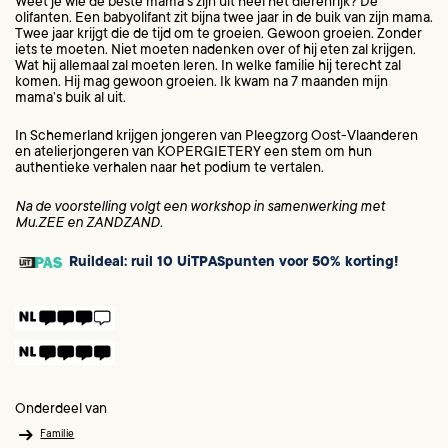
Weet je wie de beste mama’s zijn uit heel het dierenrijk? De
olifanten. Een babyolifant zit bijna twee jaar in de buik van zijn mama.
Twee jaar krijgt die de tijd om te groeien. Gewoon groeien. Zonder
iets te moeten. Niet moeten nadenken over of hij eten zal krijgen.
Wat hij allemaal zal moeten leren. In welke familie hij terecht zal
komen. Hij mag gewoon groeien. Ik kwam na 7 maanden mijn
mama’s buik al uit.
In Schemerland krijgen jongeren van Pleegzorg Oost-Vlaanderen
en atelierjongeren van KOPERGIETERY een stem om hun
authentieke verhalen naar het podium te vertalen.
Na de voorstelling volgt een workshop in samenwerking met
Mu.ZEE en ZANDZAND.
Ruildeal: ruil 10 UiTPASpunten voor 50% korting!
Onderdeel van
Familie