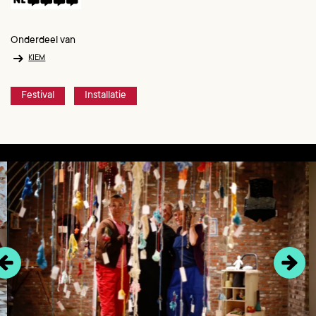
Onderdeel van
KIEM
Festival
Installatie
Overslaan