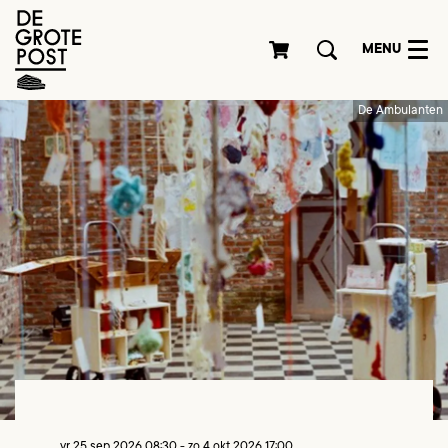
MENU
De Ambulanten
vr 25 sep 2026
08:30
-
zo 4 okt 2026
17:00