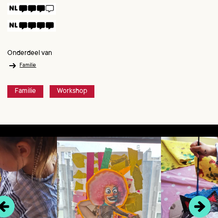
Onderdeel van
Familie
Familie
Workshop
Overslaan