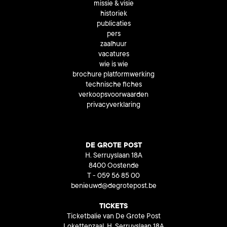
missie & visie
historiek
publicaties
pers
zaalhuur
vacatures
wie is wie
brochure platformwerking
technische fiches
verkoopsvoorwaarden
privacyverklaring
DE GROTE POST
H. Serruyslaan 18A
8400 Oostende
T - 059 56 85 00
benieuwd@degrotepost.be
TICKETS
Ticketbalie van De Grote Post
Lokettenzaal, H. Serruyslaan 18A