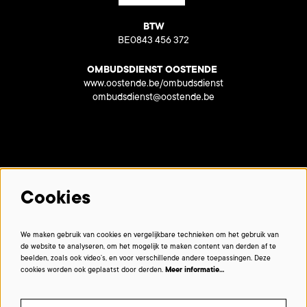
BTW
BE0843 456 372
OMBUDSDIENST OOSTENDE
www.oostende.be/ombudsdienst
ombudsdienst@oostende.be
Met dank aan onze partners:
Cookies
We maken gebruik van cookies en vergelijkbare technieken om het gebruik van
de website te analyseren, om het mogelijk te maken content van derden af te
beelden, zoals ook video’s, en voor verschillende andere toepassingen. Deze
cookies worden ook geplaatst door derden.
Meer informatie…