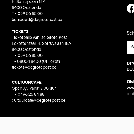
H. Serruyslaan 18A
8400 Oostende
T - 059 56 85 00
benieuwd@degrotepost.be
TICKETS
Sch
Ticketbalie van De Grote Post
Lokettenzaal, H. Serruyslaan 18A
S
8400 Oostende
T - 059 56 85 00
- 0800 1 8400
(UiTloket)
BT
tickets@degrotepost.be
BE0
OM
CULTUURCAFÉ
www
Open 7/7 vanaf 8:30 uur
omb
T - 0496 25 84 88
cultuurcafe@degrotepost.be