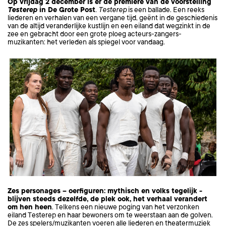
Op vrijdag 2 december is er de première van de voorstelling
Testerep
in De Grote Post
. Testerep
is een ballade. Een reeks
liederen en verhalen van een vergane tijd, geënt in de geschiedenis
van de altijd veranderlijke kustlijn en een eiland dat wegzinkt in de
zee en gebracht door een grote ploeg acteurs-zangers-
muzikanten: het verleden als spiegel voor vandaag.
Zes personages – oerfiguren: mythisch en volks tegelijk -
blijven steeds dezelfde, de plek ook, het verhaal verandert
om hen heen
. Telkens een nieuwe poging van het verzonken
eiland Testerep en haar bewoners om te weerstaan aan de golven.
De zes spelers/muzikanten voeren alle liederen en theatermuziek