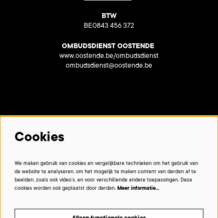
BTW
BE0843 456 372
OMBUDSDIENST OOSTENDE
www.oostende.be/ombudsdienst
ombudsdienst@oostende.be
Met dank aan onze partners:
Cookies
We maken gebruik van cookies en vergelijkbare technieken om het gebruik van
de website te analyseren, om het mogelijk te maken content van derden af te
beelden, zoals ook video’s, en voor verschillende andere toepassingen. Deze
cookies worden ook geplaatst door derden.
Meer informatie…