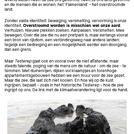
levend wezen heeft de zee ons gevormd, heeft ze ons land gevormd
en de mensen die er wonen: het ‘Flamenland’ – het overstroomde
land.
Zonder vaste identiteit: beweging, versmelting, vervorming is onze
identiteit.
Overstroomd worden is misschien wel onze aard
.
Verhuizen. Nieuwe plekken zoeken. Aanpassen. Versmelten. Mee
Inzoomen
Inzoomen
bewegen. Over die zee die nu een pretpark is, maar eerlangs vooral
een bron van rijkdom, een verbindingsweg naar andere landen;
tegelijk een bedreiging en een mogelijkheid, eerder een doorgang
dan een grens.
Maar
Testerep
gaat ook en vooral over de niet aflatende, maar
steeds falende, poging van de mens om de natuur - om de zee - te
temmen. Met duinenrijen, dijken vol kraampjes en torenhoge
appartementsgebouwen hebben we een muur voor de zee gezet.
Maar die zee, die laat zich niet kooien. En hoe wij op de kust
ingrijpen, bepaalt – zoals in het historische Testerep – hoe de zee
ingrijpt op ons. De link met de klimaatverandering ligt voor de hand.