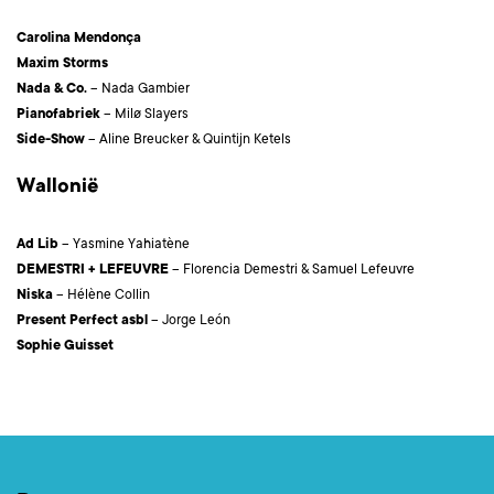
Carolina Mendonça
Maxim Storms
Nada & Co.
– Nada Gambier
Pianofabriek
– Milø Slayers
Side-Show
– Aline Breucker & Quintijn Ketels
Wallonië
Ad Lib
– Yasmine Yahiatène
DEMESTRI + LEFEUVRE
– Florencia Demestri & Samuel Lefeuvre
Niska
– Hélène Collin
Present Perfect asbl
– Jorge León
Sophie Guisset