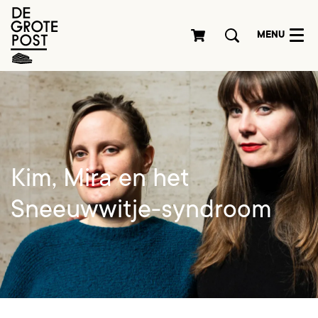
MENU
Kim, Mira en het
Sneeuwwitje-syndroom