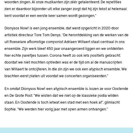
woorden zingen. Al onze muzikanten zijn zéér getalenteerd. De repetities
zien er daardoor bijzonder uit; elke zanger zorgt dat hij zijn tekst al helemaal
kent voordat er een eerste keer samen wordt gezongen.”
Dionysos Now! is een jong ensemble, dat werd opgericht in 2020 door
artistiek directeur Tore Tom Denys. “De herontdekking van de werken van de
uit Roeselare afkomstige componist Adriaen Willaert staat centraal in ons
ensemble. Zijn werk bleef 450 jaar onaangeroerd liggen en we ontdekten
hier echte pareltjes tussen. Corona heeft zo ook iets positiefs gebracht;
doordat we niet mochten optreden was er de tijd om al de manuscripten
van Willaert te ontcijferen. In die zin zijn we ook een atypisch ensemble. We
brachten eerst platen uit voordat we concerten organiseerden.”
En omdat Dionysos Now! een atypisch ensemble is, kozen ze voor Oostende
en De Grote Post: “We wisten dat we niet op de klassieke podia wilden
staan. En Oostende is toch ietwat een stad met een hoek af”, glimlacht
Sophie. “We werden hier vorig jaar met open armen ontvangen.”