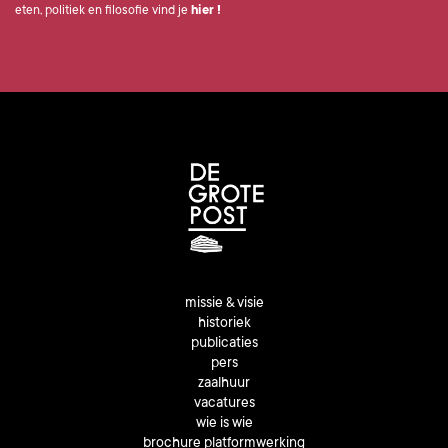
eten, politiek en filosofie vind je
hier
!
missie & visie
historiek
publicaties
pers
zaalhuur
vacatures
wie is wie
brochure platformwerking