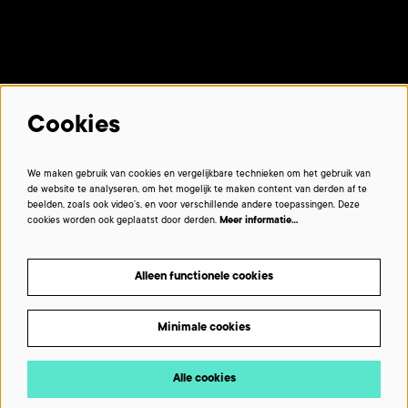
Met dank aan onze partners:
Cookies
We maken gebruik van cookies en vergelijkbare technieken om het gebruik van
de website te analyseren, om het mogelijk te maken content van derden af te
beelden, zoals ook video’s, en voor verschillende andere toepassingen. Deze
cookies worden ook geplaatst door derden.
Meer informatie…
Alleen functionele cookies
Minimale cookies
Beelden © VIRAAL - multimedialab De Grote Post © De Grote Post
Alle cookies
POWERED BY Peppered