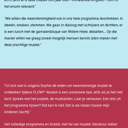
echt: zelfs al is deze muziek 500 jaar oud – immaterieel erfgoed – toch is
het enorm relevant.”
“We willen die meerstemmigheid ook in ons hele programma doortrekken. In
ideeën, smaken, stemmen. We gaan in dialoog met schrijvers en dichters, er
is een lunch met de garnalenbisque van Willem Hiele, debatten… Op die
manier willen we graag zoveel mogelijk mensen kennis laten maken met
deze prachtige muziek.”
Tot slot: wat is volgens Sophie dé reden om meerstemmige muziek te
ontdekken tijdens FLOW? “Muziek is een universele taal, zelfs als je het niet
kent. Spreek met het publiek, de muzikanten. Laat je verrassen. Eén iets uit
het programma tippen? Dat kan ik niet. Dat is als kiezen tussen mijn
kinderen (lacht).”
Het volledige programma en tickets, met tal van muziek, literatuur, lekker