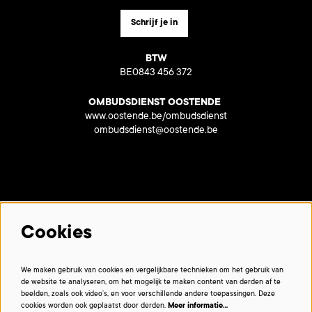
Schrijf je in
BTW
BE0843 456 372
OMBUDSDIENST OOSTENDE
www.oostende.be/ombudsdienst
ombudsdienst@oostende.be
Met dank aan onze partners:
Cookies
We maken gebruik van cookies en vergelijkbare technieken om het gebruik van
de website te analyseren, om het mogelijk te maken content van derden af te
beelden, zoals ook video’s, en voor verschillende andere toepassingen. Deze
cookies worden ook geplaatst door derden.
Meer informatie…