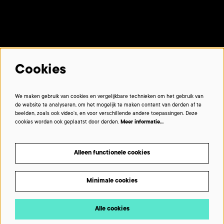
Met dank aan onze partners:
Cookies
We maken gebruik van cookies en vergelijkbare technieken om het gebruik van
de website te analyseren, om het mogelijk te maken content van derden af te
beelden, zoals ook video’s, en voor verschillende andere toepassingen. Deze
cookies worden ook geplaatst door derden.
Meer informatie…
Alleen functionele cookies
Minimale cookies
Beelden © VIRAAL - multimedialab De Grote Post © De Grote Post
Alle cookies
POWERED BY Peppered