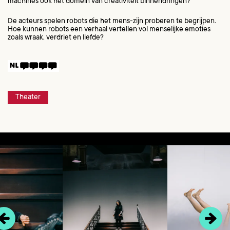
machines ook het domein van creativiteit binnendringen?
De acteurs spelen robots die het mens-zijn proberen te begrijpen.
Hoe kunnen robots een verhaal vertellen vol menselijke emoties
zoals wraak, verdriet en liefde?
Theater
Overslaan