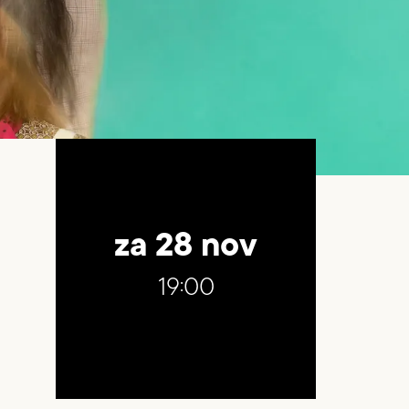
za 28 nov
19:00