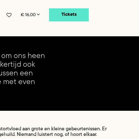
Tickets
€ 16,00
e om ons heen
jkertijd ook
tussen een
de met even
stortvloed aan grote en kleine gebeurtenissen. Er
huild. Niemand luistert nog, of hoort elkaar.