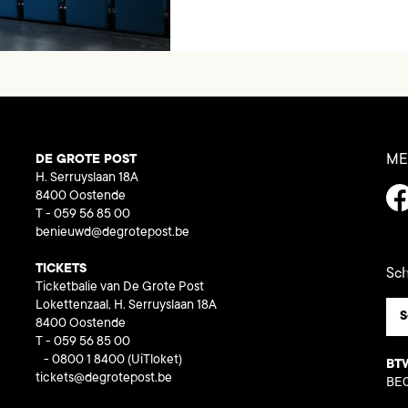
ME
DE GROTE POST
H. Serruyslaan 18A
8400 Oostende
T - 059 56 85 00
benieuwd@degrotepost.be
TICKETS
Sch
Ticketbalie van De Grote Post
Lokettenzaal, H. Serruyslaan 18A
S
8400 Oostende
T - 059 56 85 00
- 0800 1 8400
(UiTloket)
BT
tickets@degrotepost.be
BE0