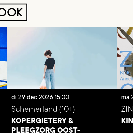
 OOK
di 29 dec 2026
15:00
ma 
Schemerland (10+)
ZIN
KOPERGIETERY &
KI
PLEEGZORG OOST-