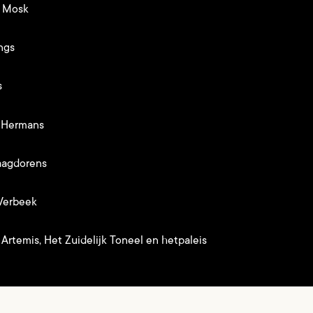
 Mosk
ngs
s
 Hermans
agdorens
Verbeek
Artemis, Het Zuidelijk Toneel en hetpaleis