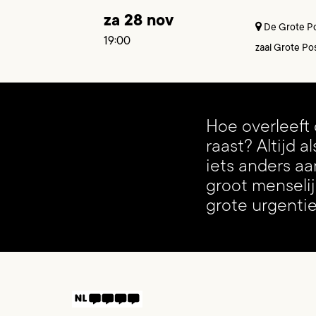
za 28 nov
De Grote Po
19:00
zaal Grote Po
Hoe overleeft
raast? Altijd al
iets anders aa
groot menselij
grote urgenti