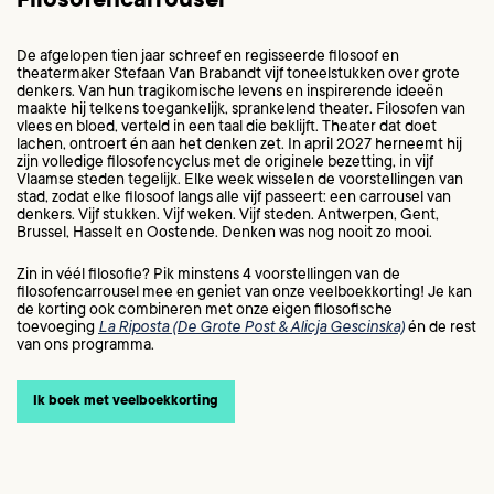
Filosofencarrousel
De afgelopen tien jaar schreef en regisseerde filosoof en
theatermaker Stefaan Van Brabandt vijf toneelstukken over grote
denkers. Van hun tragikomische levens en inspirerende ideeën
maakte hij telkens toegankelijk, sprankelend theater. Filosofen van
vlees en bloed, verteld in een taal die beklijft. Theater dat doet
lachen, ontroert én aan het denken zet. In april 2027 herneemt hij
zijn volledige filosofencyclus met de originele bezetting, in vijf
Vlaamse steden tegelijk. Elke week wisselen de voorstellingen van
stad, zodat elke filosoof langs alle vijf passeert: een carrousel van
denkers. Vijf stukken. Vijf weken. Vijf steden. Antwerpen, Gent,
Brussel, Hasselt en Oostende. Denken was nog nooit zo mooi.
Zin in véél filosofie? Pik minstens 4 voorstellingen van de
filosofencarrousel mee en geniet van onze veelboekkorting! Je kan
de korting ook combineren met onze eigen filosofische
toevoeging
La Riposta (De Grote Post & Alicja Gescinska)
én de rest
van ons programma.
Ik boek met veelboekkorting