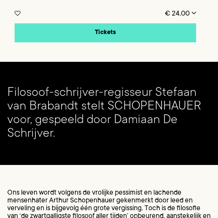
€ 24,00
Tickets
Filosoof-schrijver-regisseur Stefaan
van Brabandt stelt SCHOPENHAUER
voor, gespeeld door Damiaan De
Schrijver.
Ons leven wordt volgens de vrolijke pessimist en lachende
mensenhater Arthur Schopenhauer gekenmerkt door leed en
verveling en is bijgevolg één grote vergissing. Toch is de filosofie
van ‘de zwartgalligste filosoof aller tijden’ opbeurend, aanstekelijk en