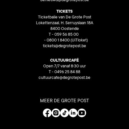
benieuwd@degrotepost.be
TICKETS
Ticketbalie van De Grote Post
Lokettenzaal, H. Serruyslaan 18A
8400 Oostende
T - 059 56 85 00
- 0800 1 8400
(UiTloket)
tickets@degrotepost.be
CULTUURCAFÉ
Open 7/7 vanaf 8:30 uur
T - 0496 25 84 88
cultuurcafe@degrotepost.be
MEER DE GROTE POST